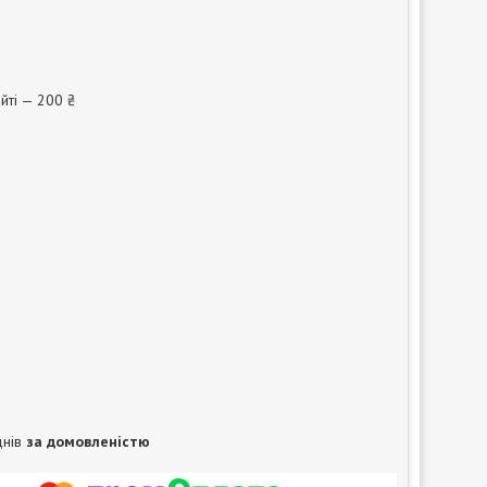
йті — 200 ₴
днів
за домовленістю