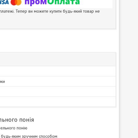
 платежі. Тепер ви можете купити будь-який товар не
ики
льного понія
пельного понію
я будь-яким зручним способом