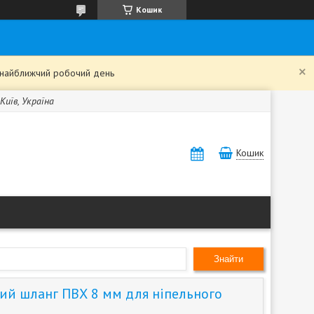
Кошик
в найближчий робочий день
Київ, Україна
Кошик
Знайти
й шланг ПВХ 8 мм для ніпельного