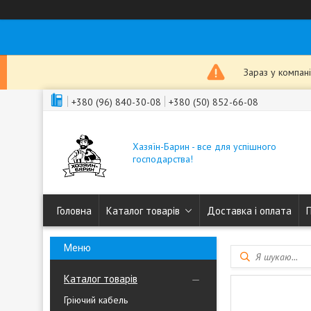
Зараз у компан
+380 (96) 840-30-08
+380 (50) 852-66-08
Хазяїн-Барин - все для успішного
господарства!
Головна
Каталог товарів
Доставка і оплата
Каталог товарів
Гріючий кабель