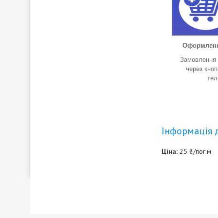
Оформлен
Замовлення
через кно
те
Інформація 
Ціна:
25 ₴/пог.м