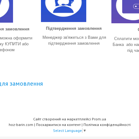
Підтвердження замовлення
ня замовлення
Менеджер зв'яжеться з Вами для
 можна оформити
Сплатити мо
підтвердження замовлення
пку КУПИТИ або
Банка або н
лефоном
під ч
для замовлення
Сайт створений на маркетплейсі
Prom.ua
hoz-barin.com |
Поскаржитися на контент
|
Політика конфіденційності
Select Language
▼