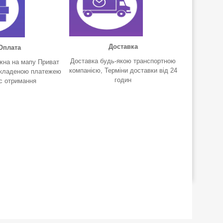
Доставка
Оплата
Доставка будь-якою транспортною
жна на мапу Приват
компанією, Терміни доставки від 24
акладеною платежею
годин
ас отримання