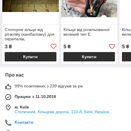
Стопорне кільце від
Кільце від розкльовання
Кіль
розкліву (канібалізму) для
великий тип Е
вели
перепелів,
курей,курапаток і фазанів
3
5
5
₴
₴
₴
(середнє) 1,5 см
Купити
Купити
Про нас
99% позитивних з 239 відгуків за рік
Працює з 11.10.2016
м. Київ
Столичний, Кільцева дорога, 110-А, Київ, Україна
Контакти