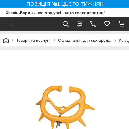
ПОЗИЦІЯ №1 ЦЬОГО ТИЖНЯ!!
Хазяїн-Барин - все для успішного господарства!
Товари та послуги
Обладнання для скотарства
Кіль