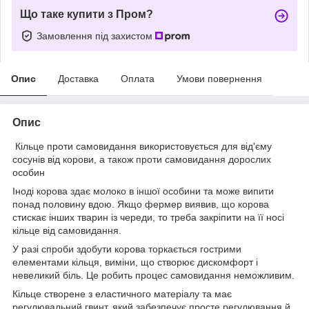
Що таке купити з Пром?
Замовлення під захистом
Опис
Доставка
Оплата
Умови повернення
Опис
Кільце проти самовидання використовується для від'єму
сосунів від корови, а також проти самовидання дорослих
особин
Іноді корова здає молоко в іншої особини та може випити
понад половину вдою. Якщо фермер виявив, що корова
стискає інших тварин із череди, то треба закріпити на її носі
кільце від самовидання.
У разі спроби здобути корова торкається гострими
елементами кільця, виміни, що створює дискомфорт і
невеликий біль. Це робить процес самовидання неможливим.
Кільце створене з еластичного матеріалу та має
регулювальний гвинт, який забезпечує просте регулювання й