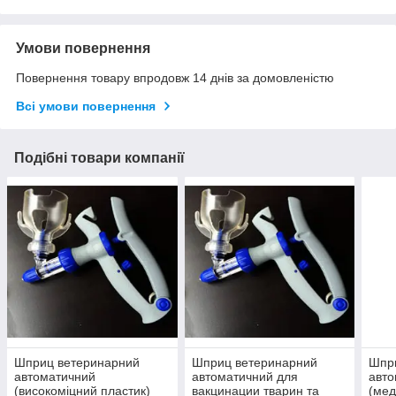
Умови повернення
Повернення товару впродовж 14 днів за домовленістю
Всі умови повернення
Подібні товари компанії
Шприц ветеринарний
Шприц ветеринарний
Шпр
автоматичний
автоматичний для
авто
(високоміцний пластик)
вакцинации тварин та
(мед