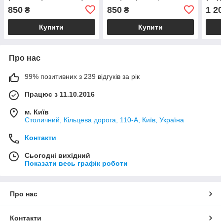
птиці 0.1-1 мл
850
850
1 2
₴
₴
(високоміцний пластик)
Купити
Купити
Про нас
99% позитивних з 239 відгуків за рік
Працює з 11.10.2016
м. Київ
Столичний, Кільцева дорога, 110-А, Київ, Україна
Контакти
Сьогодні вихідний
Показати весь графік роботи
Про нас
Контакти