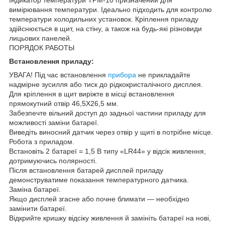
вимірювання температури. Ідеально підходить для контролю
температури холодильних установок. Кріплення приладу
здійснюється в щит, на стіну, а також на будь-які різновиди
лицьових панелей.
ПОРЯДОК РАБОТЫ
Встановлення приладу:
УВАГА! Під час встановлення
прибора
не прикладайте
надмірне зусилля або тиск до рідкокристалічного дисплея.
Для кріплення в щит виріжте в місці встановлення
прямокутний отвір 46,5X26,5 мм.
Забезпечте вільний доступ до задньої частини приладу для
можливості заміни батареї.
Виведіть виносний датчик через отвір у щиті в потрібне місце.
Робота з приладом.
Встановіть 2 батареї = 1,5 В типу «LR44» у відсік живлення,
дотримуючись полярності.
Після встановлення батарей дисплей приладу
демонструватиме показання температурного датчика.
Заміна батареї.
Якщо дисплей згасне або почне блимати — необхідно
замінити батареї.
Відкрийте кришку відсіку живлення й замініть батареї на нові,