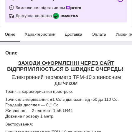
Замовлення під захистом
Доступна доставка
Опис
Характеристики
Доставка
Оплата
Умови п
Опис
ЗАХОДИ ОФОРМЛЕННІ ЧЕРЕЗ САЙТ
ВІДПРЯМЛЯЮЄТЬСЯ В ШВИДКЕ ОЧЕРЕДЬ!
Електронний термометр TPM-10 з виносним
датчиком
Технічні характеристики пристрою:
Точність вимірювання: ±1 Co в діапазоні від -50 до 110 Co.
Градація дисплея — 0,1 Co
Живлення — 2 елемент 1,5В LR44
Довжина проводу 1 метр.
Застосування:
Індикатор температури TPM-10 призначений для