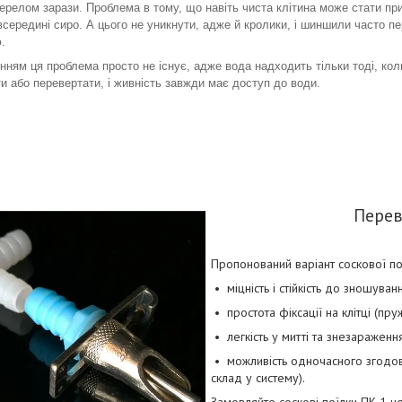
ерелом зарази. Проблема в тому, що навіть чиста клітина може стати п
всередині сиро. А цього не уникнути, адже й кролики, і шиншили часто п
.
нням ця проблема просто не існує, адже вода надходить тільки тоді, коли
и або перевертати, і живність завжди має доступ до води.
Перев
Пропонований варіант соскової пої
• міцність і стійкість до зношуван
• простота фіксації на клітці (пру
• легкість у митті та знезараженн
• можливість одночасного згодовув
склад у систему).
Замовляйте соскові поїлки ПК 1 н