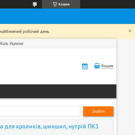
Кошик
в найближчий робочий день
Київ, Україна
Кошик
Знайти
а для кроликів, шиншил, нутрій ПК1