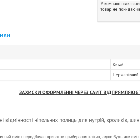
У компанії підключе
товар не покидаючи 
тики
Китай
Нержавіючий с
ЗАХИСКИ ОФОРМЛЕННІ ЧЕРЕЗ САЙТ ВІДПРЯМЛЯЮЄ
і відмінності ніпельних полиць для нутрій, кроликів, ши
тинний вміст передбачає приватне прибирання клітин, адже будь-яке сміт