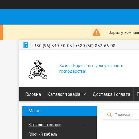
Зараз у компан
+380 (96) 840-30-08
+380 (50) 852-66-08
Хазяїн-Барин - все для успішного
господарства!
Головна
Каталог товарів
Доставка і оплата
Каталог товарів
Гріючий кабель