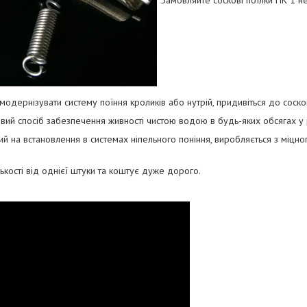
одернізувати систему поїння кроликів або нутрій, придивіться до соско
вий спосіб забезпечення живності чистою водою в будь-яких обсягах у 
 на встановлення в системах ніпельного поніння, виробляється з міцного
ькості від однієї штуки та коштує дуже дорого.