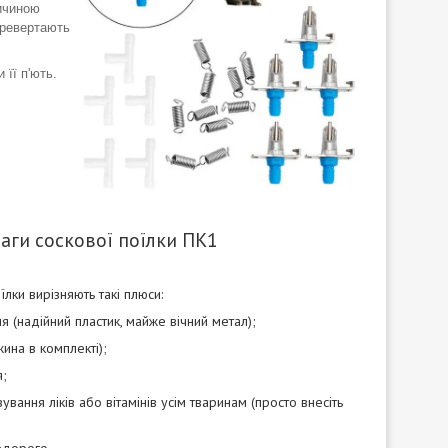
ричиною
еревертають
 її п'ють.
аги соскової поїлки ПК1
лки вирізняють такі плюси:
ня (надійний пластик, майже вічний метал);
жина в комплекті);
я;
ання ліків або вітамінів усім тваринам (просто внесіть
едорого.