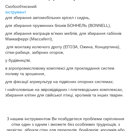
Скобообтискний
інструмент
для збирання автомобільних крісел і сидінь,
для збирання пружинних блоків БОННЕЛЬ (BONNELL),
для збирання матраців м'яких меблів, для збирання габіонів
Маккаферрі (Maccaferri),
для монтажу колючого дроту (ЕГОЗА, Ожина, Концертина),
сітки-рабиця, забірних огорож,
у будівництві,
в агропромисловому комплексі для прокладання систем
поливу та зрошення,
для фіксації агрикультур на підвісних опорних системах;
і найголовніше на звіровідвідних і плетеводських комплексах,
збирання клітин для свійської птиці, кроликів та інших тварин.
З нашим інструментом Ви позбудетеся проблеми скріплення
сітки один з одним і зможете без особливих труднощів, з
легкістю, зібрати сітку для перепелів, брайлерів, кроликів або