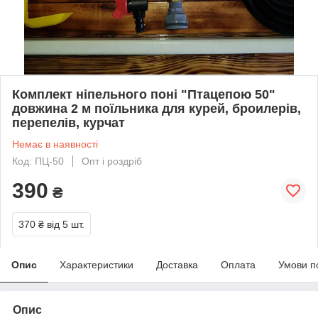
Комплект ніпельного поні "Птацепою 50"
довжина 2 м поїльника для курей, броилерів,
перепелів, курчат
Немає в наявності
Код: ПЦ-50
Опт і роздріб
390
₴
370 ₴
від 5 шт.
Опис
Характеристики
Доставка
Оплата
Умови п
Опис