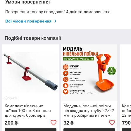
Умови повернення
Повернення товару впродовж 14 днів за домовленістю
Всі умови повернення
Подібні товари компанії
Комплект ніпельних
Модуль ніпельної поїлки
Комп
поїлок 100 см 3 ніппеля
під квадратну трубу 22×22
поїн
для курей, броилерів,
мм із розбірним ніпелем
12 п
перепелів
360°
брої
200
32
790
₴
₴
курч