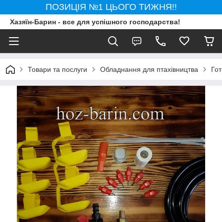
ПОЗИЦІЯ №1 ЦЬОГО ТИЖНЯ!!
Хазяїн-Барин - все для успішного господарства!
Товари та послуги
Обладнання для птахівництва
Гот