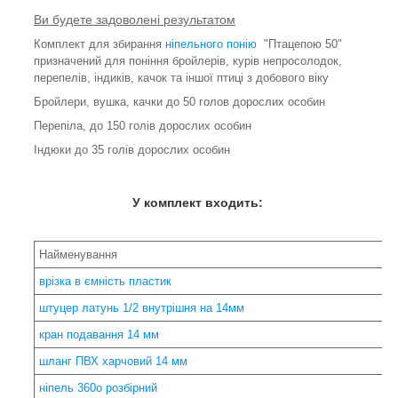
Ви будете задоволені результатом
Комплект для збирання
ніпельного понію
"Птацепою 50"
призначений для поніння бройлерів, курів непросолодок,
перепелів, індиків, качок та іншої птиці з добового віку
Бройлери, вушка, качки до 50 голов дорослих особин
Перепіла, до 150 голів дорослих особин
Індюки до 35 голів дорослих особин
У комплект входить:
Найменування
врізка в ємність пластик
штуцер латунь 1/2 внутрішня на 14
мм
кран подавання 14 мм
шланг ПВХ харчовий 14 мм
ніпель 360o розбірний