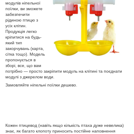
модулів ніпельної
поїлки, ви зможете
забезпечити
рідиною птицю з
усіх клітин.
Продукція легко
кріпитися на будь-
який тип
закорчувань (карта,
сітка тощо). Модель
пропонується в
зборі, все, що вам
потрібно — просто закріпити модуль на клітині та поєднати
модулі з джерелом води.
Замовляйте ніпельні поїлки дешево.
Кожен птицевод (навіть якщо кількість птаха дуже невелика)
знає, як багато клопоту приносить постійне наповнення