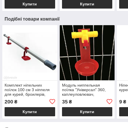
Купити
Купити
Подібні товари компанії
Комплект ніпельних
Модуль ниппельная
Ніпе
поїлок 100 см 3 ніппеля
поїлка "Універсал" 360,
куре
для курей, броилерів,
каплеуловлювач,
перепелів
кріплення на клітку для
200
35
9
₴
₴
₴
курей, броилеров.
Купити
Купити