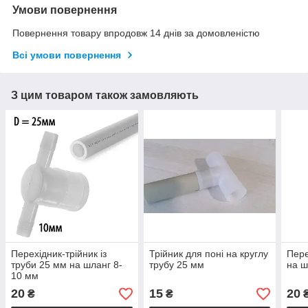
Умови повернення
Повернення товару впродовж 14 днів за домовленістю
Всі умови повернення
З цим товаром також замовляють
Перехідник-трійник із
Трійник для поні на круглу
Пере
труби 25 мм на шланг 8-
трубу 25 мм
на ш
10 мм
20
15
20
₴
₴