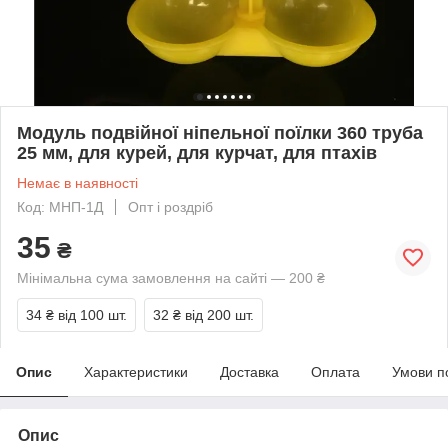
Модуль подвійної ніпельної поїлки 360 труба
25 мм, для курей, для курчат, для птахів
Немає в наявності
Код: МНП-1Д
Опт і роздріб
35
₴
Мінімальна сума замовлення на сайті — 200 ₴
34 ₴
від 100 шт.
32 ₴
від 200 шт.
Опис
Характеристики
Доставка
Оплата
Умови п
Опис