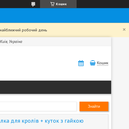
Кошик
в найближчий робочий день
Київ, Україна
Кошик
Знайти
лка для кролів + куток з гайкою