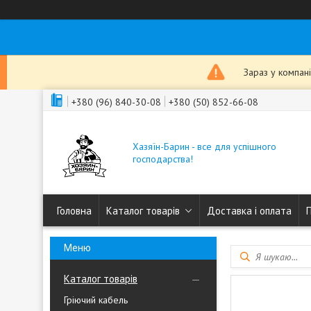
Зараз у компан
+380 (96) 840-30-08
+380 (50) 852-66-08
Хазяїн-Барин - все для успішного
господарства!
Головна
Каталог товарів
Доставка і оплата
Каталог товарів
Гріючий кабель