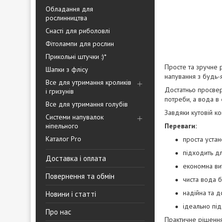
Обладання для
рослинництва
Снасті для риболовлі
Фітолампи для рослин
Прикольні штучки :)*
Просте та зручне 
Шапки з флісу
напування з будь-я
Все для утримання кроликів
Достатньо просве
і гризунів
потреби, а вода в 
Все для утримання голубів
Завдяки кутовій ко
Системи напувалок
ніпельного
Переваги:
Каталог Pro
проста устан
підходить дл
Доставка і оплата
економна ви
Повернення та обмін
чиста вода б
надійна та д
Новини і статті
ідеально під
Про нас
Практичне рішення