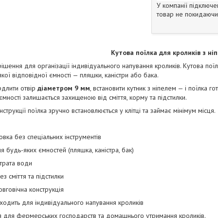
У компанії підключе
товар не покидаючи 
Кутова поїлка для кроликів з ні
рішення для організації індивідуального напування кроликів. Кутова по
кої відповідної ємності — пляшки, каністри або бака.
рдлити отвір
діаметром 9 мм
, встановити кутник з ніпелем — і поїлка 
ємності залишається захищеною від сміття, корму та підстилки.
нструкції поїлка зручно встановлюється у клітці та займає мінімум місця.
овка без спеціальних інструментів
я будь-яких ємностей (пляшка, каністра, бак)
трата води
ез сміття та підстилки
овговічна конструкція
ходить для індивідуального напування кроликів
 для фермерських господарств та домашнього утримання кроликів.