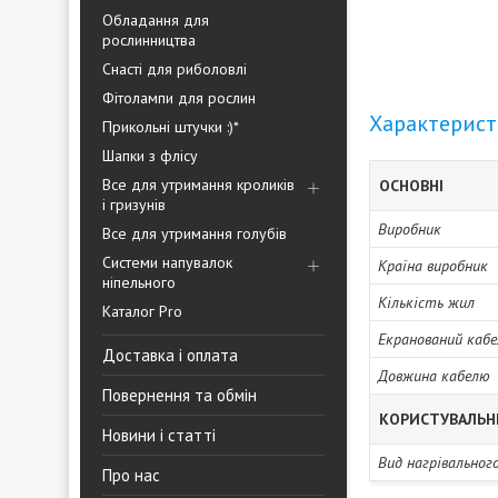
Обладання для
рослинництва
Снасті для риболовлі
Фітолампи для рослин
Характерис
Прикольні штучки :)*
Шапки з флісу
Все для утримання кроликів
ОСНОВНІ
і гризунів
Виробник
Все для утримання голубів
Системи напувалок
Країна виробник
ніпельного
Кількість жил
Каталог Pro
Екранований кабе
Доставка і оплата
Довжина кабелю
Повернення та обмін
КОРИСТУВАЛЬН
Новини і статті
Вид нагрівальног
Про нас