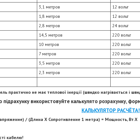
3,1 метров
12 вольт
1,8 метров
12 вольт
2,8 метров
24 вольт
14,5 метров
220 вольт
10 метров
220 вольт
7 метров
220 вольт
3,5 метров
220 вольт
2,3 метров
220 вольт
ель практично не має теплової інерції (швидко нагрівається і шви
о підрахунку використовуйте калькулято розрахунку, фор
КАЛЬКУЛЯТОР РАСЧЁТА!
апряжение) / (Длина Х Сопротивление 1 метра) = Мощность, Вт
.
Х
сті кабелю!