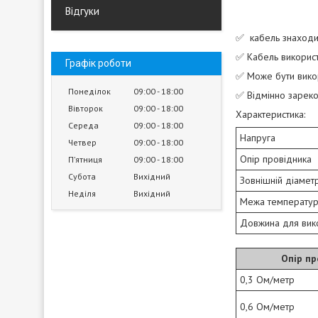
Відгуки
✅ кабель знаходит
✅ Кабель використо
Графік роботи
✅ Може бути викор
Понеділок
09:00
18:00
✅ Відмінно зареко
Вівторок
09:00
18:00
Характеристика:
Середа
09:00
18:00
Напруга
Четвер
09:00
18:00
Опір провідника
Пʼятниця
09:00
18:00
Субота
Вихідний
Зовнішній діамет
Неділя
Вихідний
Межа температу
Довжина для вик
Опір пр
0,3 Ом/метр
0,6 Ом/метр