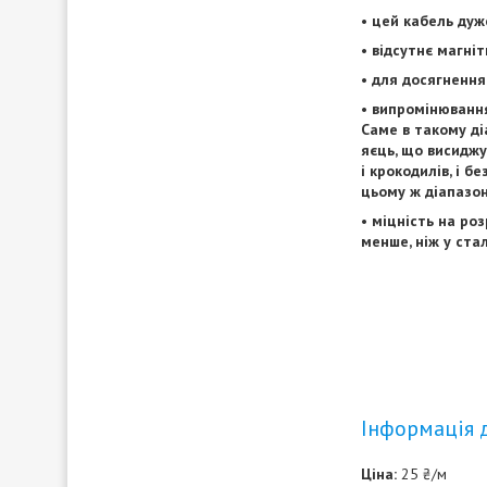
• цей кабель дуж
• відсутнє магні
• для досягнення
• випромінювання
Саме в такому ді
яєць, що висиджу
і крокодилів, і б
цьому ж діапазон
• міцність на роз
менше, ніж у стал
Інформація 
Ціна:
25 ₴/м