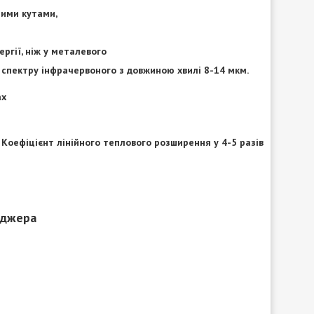
ними кутами,
ргії, ніж у металевого
спектру інфрачервоного з довжиною хвилі 8-14 мкм.
ах
і. Коефіцієнт лінійного теплового розширення у 4-5 разів
еджера