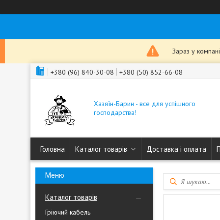
Зараз у компан
+380 (96) 840-30-08
+380 (50) 852-66-08
Хазяїн-Барин - все для успішного
господарства!
Головна
Каталог товарів
Доставка і оплата
Каталог товарів
Гріючий кабель