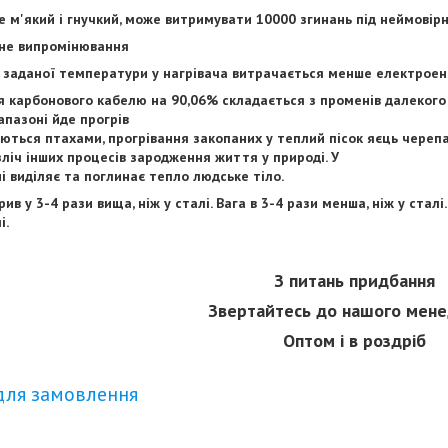
е м'який і гнучкий, може витримувати 10000 згинань під неймовір
тне випромінювання
 заданої температури у нагрівача витрачається менше електроене
 карбонового кабелю на 90,06% складається з променів далекого 
апазоні йде прогрів
ються птахами, прогрівання закопаних у теплий пісок яєць череп
езліч інших процесів зародження життя у природі. У
і виділяє та поглинає тепло людське тіло.
рив у 3-4 рази вища, ніж у сталі. Вага в 3-4 рази менша, ніж у стал
і.
З питань придбання
Звертайтесь до нашого мен
Оптом і в роздріб
для замовлення