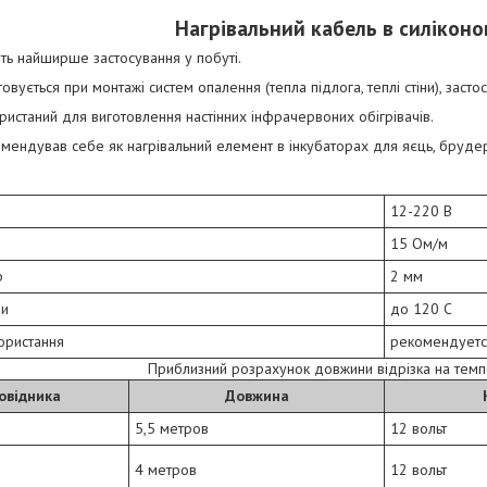
Нагрівальний кабель в силіконов
ь найширше застосування у побуті.
вується при монтажі систем опалення (тепла підлога, теплі стіни), засто
истаний для виготовлення настінних інфрачервоних обігрівачів.
мендував себе як нагрівальний елемент в інкубаторах для яєць, бруде
12-220 В
15 Ом/м
р
2 мм
ри
до 120 С
ористання
рекомендуетс
Приблизний розрахунок довжини відрізка на темп
овідника
Довжина
5,5 метров
12 вольт
4 метров
12 вольт