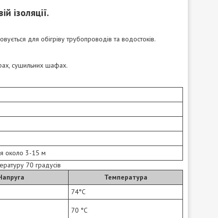
ій ізоляції.
совується для обігріву трубопроводів та водостоків.
рах, сушильних шафах.
я около 3-15 м
ературу 70 градусів
Напруга
Температура
74°C
70 °C