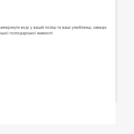
 замерзнути воді у вашій поїлці та ваші улюбленці, завжди
 іншої господарської живності