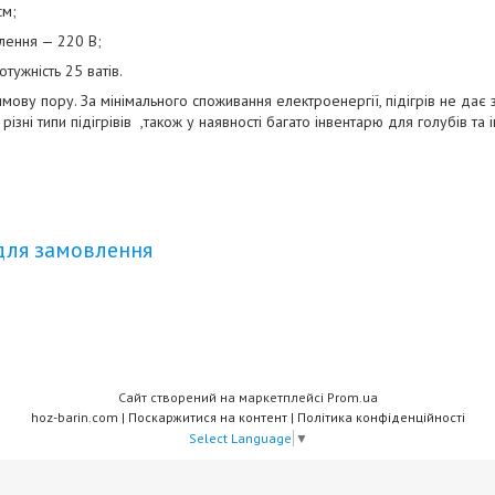
см;
лення — 220 В;
тужність 25 ватів.
имову пору. За мінімального споживання електроенергії, підігрів не дає
 різні типи підігрівів ,також у наявності багато інвентарю для голубів та
для замовлення
Сайт створений на маркетплейсі
Prom.ua
hoz-barin.com |
Поскаржитися на контент
|
Політика конфіденційності
Select Language
▼