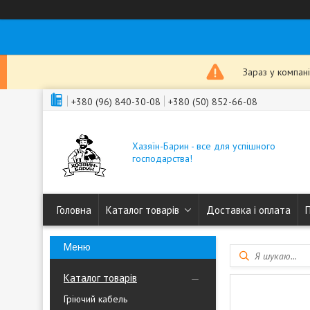
Зараз у компан
+380 (96) 840-30-08
+380 (50) 852-66-08
Хазяїн-Барин - все для успішного
господарства!
Головна
Каталог товарів
Доставка і оплата
Каталог товарів
Гріючий кабель