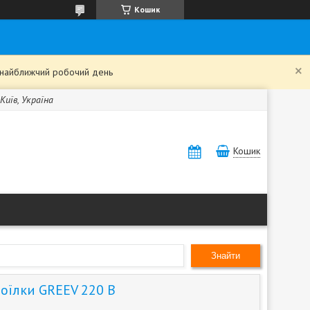
Кошик
в найближчий робочий день
Київ, Україна
Кошик
Знайти
поїлки GREEV 220 В