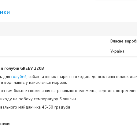
тики
Власне вироб
Україна
ля голубів GREEV 220В
ць для
голубей
, собак та інших тварин, підходить до всіх типів поїлок 
и воді навіть у найсильніші морози.
оз тим більше споживання нагрівального елемента, середнє потретелен
 виходу на робочу температуру 5 хвилин
вального майданчика 45-50 градусів
тики: