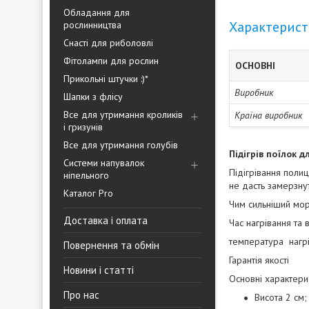
Обладання для
Характерис
рослинництва
Снасті для риболовлі
Фітолампи для рослин
ОСНОВНІ
Прикольні штучки :)*
Виробник
Шапки з флісу
Все для утримання кроликів
Країна виробник
і гризунів
Все для утримання голубів
Підігрів поїлок д
Системи напувалок
Підігрівання поли
ніпельного
не дасть замерзнут
Каталог Pro
Чим сильніший мор
Доставка і оплата
Час нагрівання та
температура нагрі
Повернення та обмін
Гарантія якості
Новини і статті
Основні характерис
Про нас
Висота 2 см;