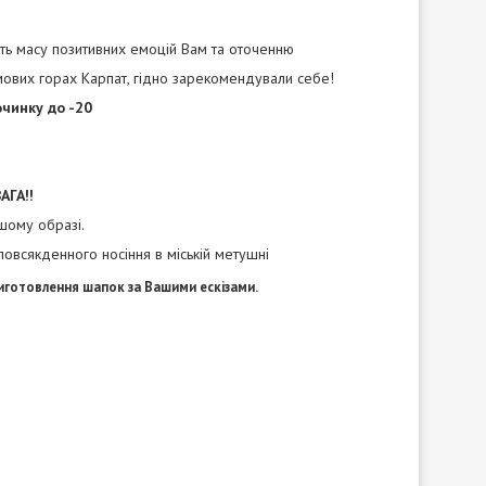
есуть масу позитивних емоцій Вам та оточенню
мових горах Карпат, гідно зарекомендували себе!
очинку до -20
ГА!!
шому образі.
повсякденного носіння в міській метушні
виготовлення шапок
за Вашими ескізами.