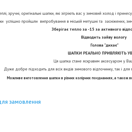
еплі, зручні, оригінальні шапки, які зігріють вас у зимовий холод і прин
ки успішно пройшли випробування в міській метушні та засніжених, зи
Зберігає тепло за -15 за активного відп
Відводить зайву вологу
Голова "дихає"
ШАПКИ РЕАЛЬНО ПРИВЛЯЮТЬ УВА
Ця шапка стане яскравим аксесуаром у Ва
Дуже добре підходить для всіх видів зимового відпочинку, так і для 
Можливе виготовлення шапки в різних колірних поєднаннях, а також 
для замовлення