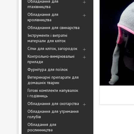
Обладнання для
птахівництва
Обладнання для
кролівництва
Обладнання для свинарства
Інструменти і витратні
матеріали для кліток
Сітки для кліток, загородок
Контрольно-вимірювальні
прилади
Фурнітура для поїлок
Ветеринарні препарати для
домашніх тварин
Готові комплекти напувалок
і годівниць
Обладнання для скотарства
Обладнання для утримання
голубів
Обладання для
рослинництва