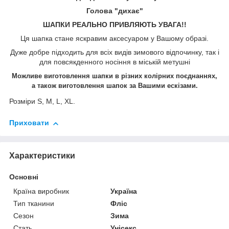
Голова "дихає"
ШАПКИ РЕАЛЬНО ПРИВЛЯЮТЬ УВАГА!!
Ця шапка стане яскравим аксесуаром у Вашому образі.
Дуже добре підходить для всіх видів зимового відпочинку, так і
для повсякденного носіння в міській метушні
Можливе виготовлення шапки в різних колірних поєднаннях,
а також виготовлення шапок
за Вашими ескізами.
Розміри S, M, L, XL.
Приховати
Характеристики
Основні
Країна виробник
Україна
Тип тканини
Фліс
Сезон
Зима
Стать
Унісекс