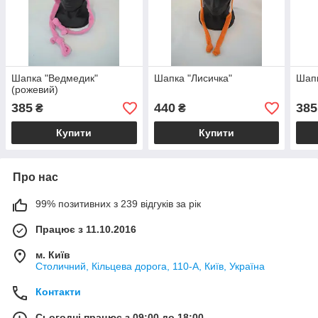
Шапка "Ведмедик"
Шапка "Лисичка"
Шапк
(рожевий)
385
440
385
₴
₴
Купити
Купити
Про нас
99% позитивних з 239 відгуків за рік
Працює з 11.10.2016
м. Київ
Столичний, Кільцева дорога, 110-А, Київ, Україна
Контакти
Сьогодні працює з 09:00 до 18:00